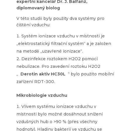
expertní kancelář Dr. J. Balfanz,
diplomovaný biolog
V této studii byly použity dva systémy pro
čištění vzduchu:
Systém ionizace vzduchu v místnosti je
„elektrostatický filtrační systém“ a je založen
na metodě „uzavřené ionizace“.
Dezinfekce roztokem H2O2 pomocí
nebulizace. Pro zavedení roztoku H2O2
„
Derotin aktiv HC30L
“ bylo použito mobilní
zařízení RDT-300.
Mikrobiologie vzduchu
Vlivem systému ionizace vzduchu v
místnosti bylo možné dosáhnout snížení
vzdušných hub o >90 % (přes všechny
hodnoty). Hladiny bakterií ve vzduchu se