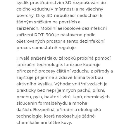
kyslík prostřednictvím 3D rozprašování do
celého vzduchu v místnosti a na všechny
povrchy. Díky 3D nebulizaci nedochází k
žádným srážkám na površích a
zařízeních. Mobilní aerosolové dezinfekční
zařízení RDT-300 je nastaveno podle
ošetřovaných prostor a tento dezinfekční
proces samostatně reguluje.
Trvalé snížení tlaku zárodků probíhá pomocí
ionizační technologie. Ionizace kopíruje
přirozené procesy čištění vzduchu z přírody a
zajišťuje příjemné a zdravé klima tvorbou
aktivního kyslíku. Výhoda: vnitřní vzduch je
prakticky bez nepříjemných pachů, plísní,
prachu, pylu, bakterií, virů, lupů, chemických
sloučenin formaldehydu a mnoha
dalších. Bezpečná, přírodní a ekologická
technologie, která neobsahuje žádné
chemikálie ani těžké kovy.