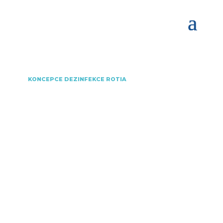
KONCEPCE DEZINFEKCE ROTIA
MODULÁRNÍ SYSTÉM /
KONTEJNERY