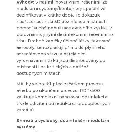
Výhody:
S našimi inovativními řešeními lze
modulární systémy/kontejnery spolehlivě
dezinfikovat v krátké době. To dokazuje
nadřazenost naší 3D dezinfekce místností
pomocí suché nebulizace aktivního kyslíku v
porovnání s jinými dezinfekčními řešeními na
trhu. Drobné kapičky účinné látky, takzvané
aerosoly, se rozprašují přímo do plynného
agregátového stavu a parciálním
vyrovnáváním tlaku jsou distribuovány po
místnosti i na kritických a obtížně
dostupných místech.
Měl by se použít před začátkem provozu
a/nebo po ukončení provozu. RDT-300
zajišťuje komplexní nárazovou dezinfekci a
trvale udržitelnou redukci choroboplodných
zárodků.
Shrnutí a výsledky: dezinfekční modulární
systémy