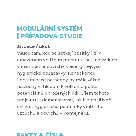
MODULÁRNÍ SYSTÉM
|
PŘÍPADOVÁ STUDIE
Situace / úkol:
Všude tam, kde se setkají desítky lidí v
omezeném vnitřním prostoru, jsou na vzduch
v místnosti a povrchy kladeny nejvyšší
hygienické požadavky. Koneckonců,
kontaminace patogeny by měla vážné
následky vzhledem k velkému počtu
potenciálně ohrožených lidí. Cílem tohoto
projektu je demonstrovat, jak lze pozitivně
ovlivnit hygienické podmínky vnitřního
vzduchu a povrchu v kontejneru.
FAKTY A ČÍSLA