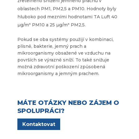
zřetelného snížení jemného prachu v
oblastech PM1, PM2,5 a PM10. Hodnoty byly
hluboko pod mezními hodnotami TA Luft 40
µg/m³ PM10 a 25 µg/m³ PM2,5.
Pokud se oba systémy použijí v kombinaci,
plísně, bakterie, jemný prach a
mikroorganismy obsažené ve vzduchu na
površích se výrazně sníží. To také snižuje
možná zdravotní poškození způsobená
mikroorganismy a jemným prachem.
MÁTE OTÁZKY NEBO ZÁJEM O
SPOLUPRÁCI?
Kontaktovat